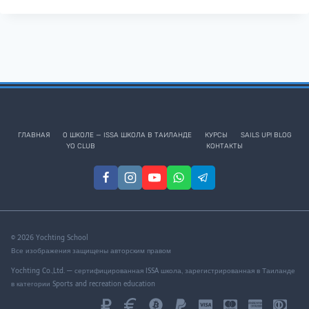
ГЛАВНАЯ
О ШКОЛЕ — ISSA ШКОЛА В ТАИЛАНДЕ
КУРСЫ
SAILS UP! BLOG
YO CLUB
КОНТАКТЫ
© 2026 Yochting School
Все изображения защищены авторским правом
Yochting Co.,Ltd. — сертифицированная ISSA школа, зарегистрированная в Таиланде
в категории Sports and recreation education