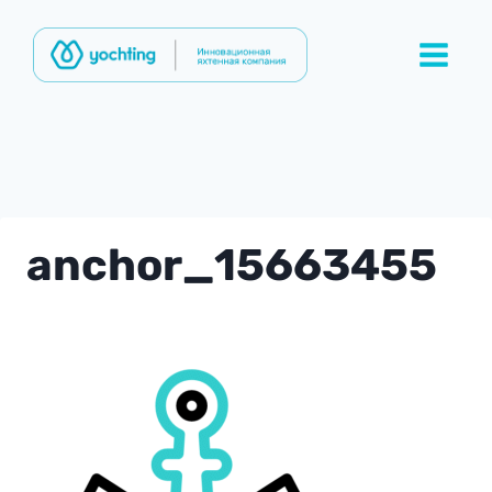
Перейти
к
содержимому
anchor_15663455