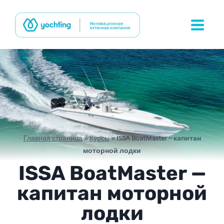
Перейти
к
содержимому
Главная страница
»
Курсы
»
ISSA BoatMaster – капитан
моторной лодки
ISSA BoatMaster —
капитан моторной
лодки