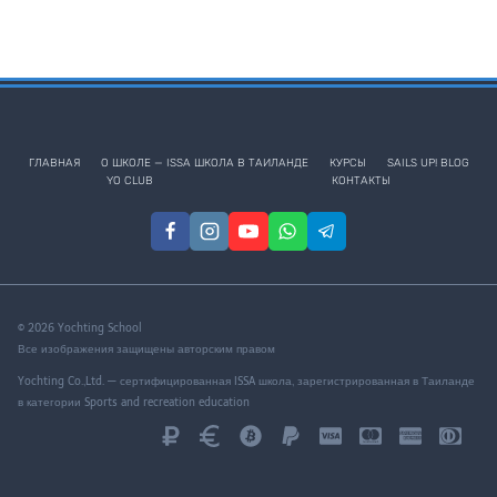
Урок 8. Погода, приливы и отли
ГЛАВНАЯ
О ШКОЛЕ — ISSA ШКОЛА В ТАИЛАНДЕ
КУРСЫ
SAILS UP! BLOG
YO CLUB
КОНТАКТЫ
© 2026 Yochting School
Все изображения защищены авторским правом
Yochting Co.,Ltd. — сертифицированная ISSA школа, зарегистрированная в Таиланде
в категории Sports and recreation education