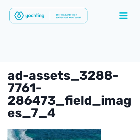
Перейти
к
содержимому
ad-assets_3288-
7761-
286473_field_imag
es_7_4