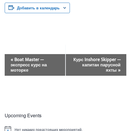
Добавить в календарь
Навигация
«
Boat Master —
Курс Inshore Skipper —
экспресс курс на
капитан парусной
Мероприятие
моторке
яхты
»
Upcoming Events
Нет никаких предстоящих мероприятий.