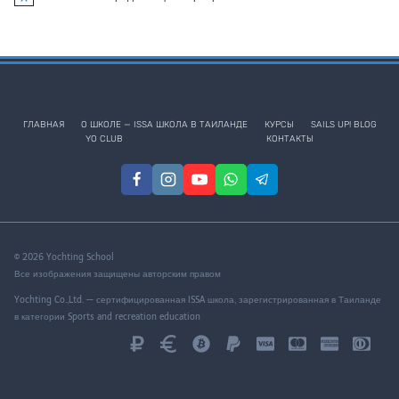
Заметка
ГЛАВНАЯ
О ШКОЛЕ — ISSA ШКОЛА В ТАИЛАНДЕ
КУРСЫ
SAILS UP! BLOG
YO CLUB
КОНТАКТЫ
© 2026 Yochting School
Все изображения защищены авторским правом
Yochting Co.,Ltd. — сертифицированная ISSA школа, зарегистрированная в Таиланде
в категории Sports and recreation education