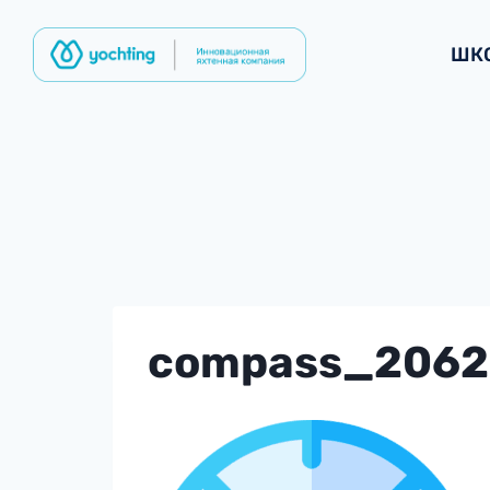
Перейти
к
ШК
содержимому
compass_2062