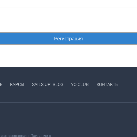
Е
КУРСЫ
SAILS UP! BLOG
YO CLUB
КОНТАКТЫ
егистрированная в Таиланде в