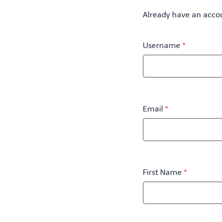
Already have an acc
Username
*
Email
*
First Name
*