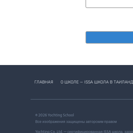
ГЛАВНАЯ
О ШКОЛЕ — ISSA ШКОЛА В ТАИЛАНД
© 2026 Yochting School
Все изображения защищены авторским правом
Yochting Co.,Ltd. — сертифицированная ISSA школа, зар